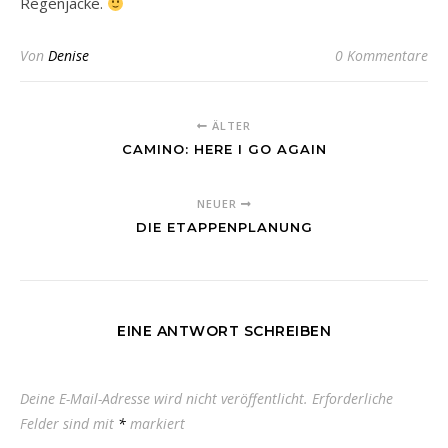
Regenjacke.
Von
Denise
0 Kommentare
ÄLTER
CAMINO: HERE I GO AGAIN
NEUER
DIE ETAPPENPLANUNG
EINE ANTWORT SCHREIBEN
Deine E-Mail-Adresse wird nicht veröffentlicht.
Erforderliche
Felder sind mit
*
markiert